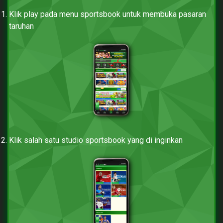
Klik play pada menu sportsbook untuk membuka pasaran
taruhan
Klik salah satu studio sportsbook yang di inginkan