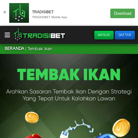
×
TRADISIBET
Download
TRADISIBET Mobile App
MASUK
DAFTAR
BERANDA
Tembak Ikan