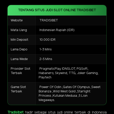
TENTANG SITUS JUDI SLOT ONLINE TRADISIBET
Website
TRADISIBET
Mata Uang
Indonesian Rupiah (IDR)
Min Deposit
10.000 IDR
Lama Depo
1-3 Mins
Lama Wede
2-5 Mins
Provider Slot
PragmaticPlay, IDNSLOT, PGSoft,
Terbaik
Habanero, Skywind, TTG, Joker Gaming,
Playtech
Game Slot
Power Of Odin ,Gates Of Olympus ,Sweet
Terbaik
Bonanza ,Wild West Gold ,Starlight
Princess ,Kutukan Medusa ,5 Lion
Megaways.
Tradisibet
hadir sebagai situs judi online terbaik di Indonesia